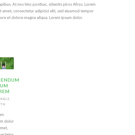
pibus. At nos hinc posthac, sitientis piros Afros. Lorem
t amet, consectetur adipisici elit, sed eiusmod tempor
bore et dolore magna aliqua. Lorem ipsum dolor.
BENDUM
SUM
REM
MALS
,
RTH
em
um dolor
amet,
sectetur