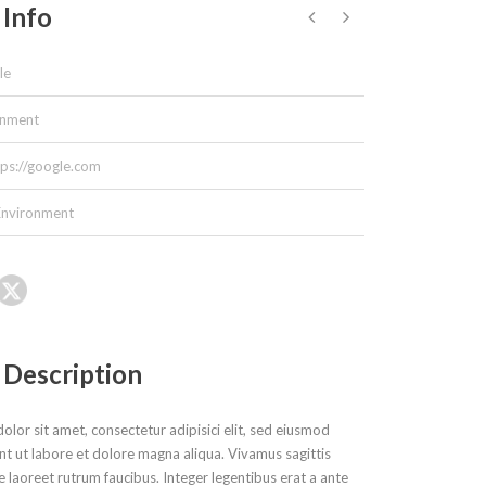
 Info
le
onment
tps://google.com
Environment
 Description
lor sit amet, consectetur adipisici elit, sed eiusmod
nt ut labore et dolore magna aliqua. Vivamus sagittis
e laoreet rutrum faucibus. Integer legentibus erat a ante