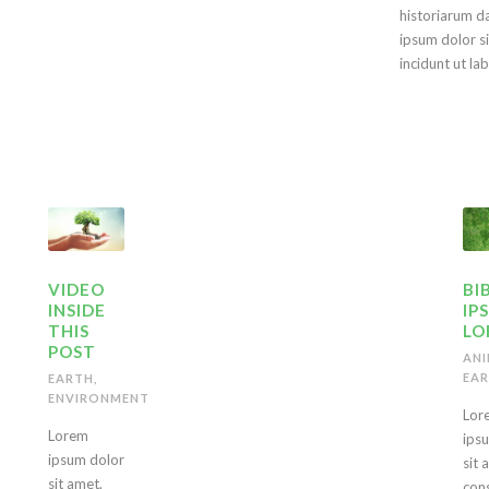
historiarum da
ipsum dolor si
incidunt ut la
VIDEO
BI
INSIDE
IP
THIS
LO
POST
ANI
EA
EARTH
,
ENVIRONMENT
Lor
Lorem
ips
ipsum dolor
sit 
sit amet,
con