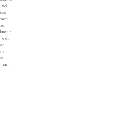
isici
, sed
smod
por
dunt ut
re et
ore
na
ua.
mus...