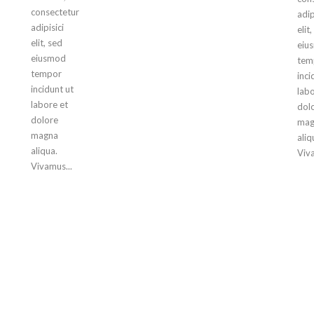
consectetur
adip
adipisici
elit
elit, sed
eiu
eiusmod
tem
tempor
inci
incidunt ut
labo
labore et
dol
dolore
mag
magna
aliq
aliqua.
Viva
Vivamus...