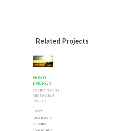
Related Projects
WIND
ENERGY
ENVIRONMENT
,
RENEWABLE
ENERGY
Lorem
ipsum dolor
sit amet,
consectetur