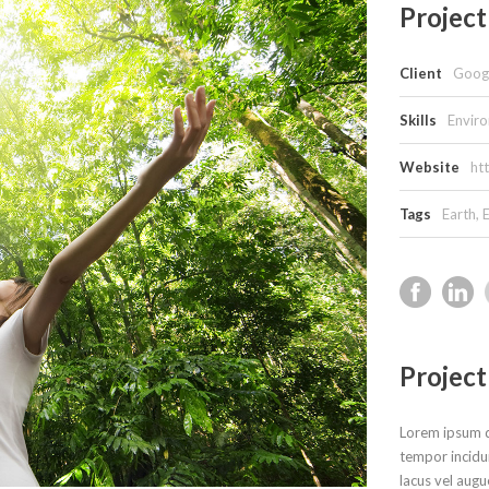
Project
Client
Goog
Skills
Envir
Website
ht
Tags
Earth
,
Project
Lorem ipsum do
tempor incidu
lacus vel augu