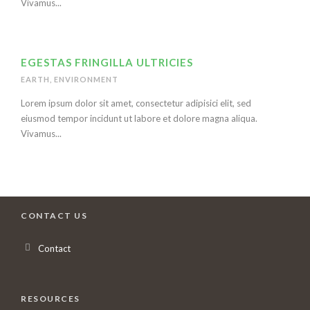
Vivamus...
EGESTAS FRINGILLA ULTRICIES
EARTH
,
ENVIRONMENT
Lorem ipsum dolor sit amet, consectetur adipisici elit, sed
eiusmod tempor incidunt ut labore et dolore magna aliqua.
Vivamus...
CONTACT US
Contact
RESOURCES