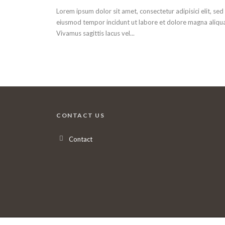
Lorem ipsum dolor sit amet, consectetur adipisici elit, sed
eiusmod tempor incidunt ut labore et dolore magna aliqua
Vivamus sagittis lacus vel...
CONTACT US
Contact